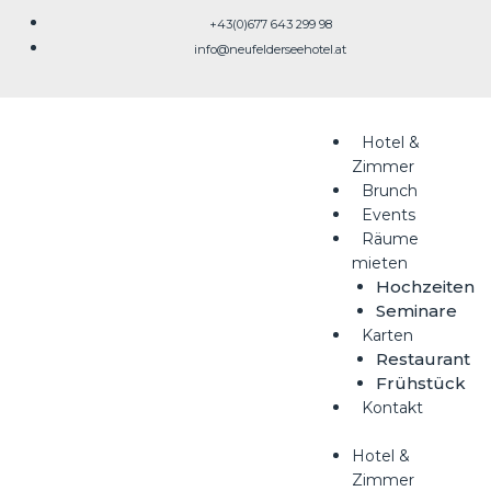
Skip
+43(0)677 643 299 98
to
info@neufelderseehotel.at
content
Hotel &
Zimmer
Brunch
Events
Räume
mieten
Hochzeiten
Seminare
Karten
Restaurant
Frühstück
Kontakt
Hotel &
Zimmer